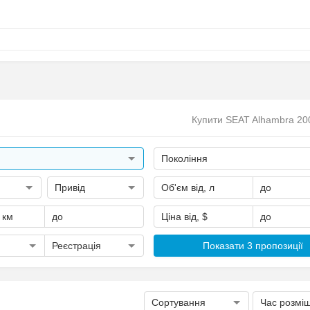
Купити SEAT Alhambra 20
Покоління
Привід
Об'єм від, л
до
, км
до
Ціна від, $
до
Реєстрація
Показати 3 пропозиції
Сортування
Час розмі