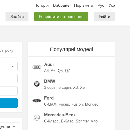
Історія
Вибране
Порівняти
Рус
Укр
Знайти
Розмістити оголошення
Увійти
Популярні моделі
07 року
Audi
A4
A6
Q5
Q7
BMW
3 серія
5 серія
X3
X5
Ford
C-MAX
Focus
Fusion
Mondeo
Mercedes-Benz
C-Класс
E-Клас
Sprinter
Vito
щення