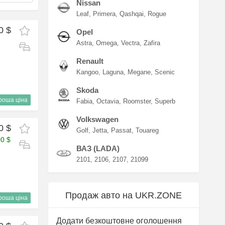
Nissan
Leaf
Primera
Qashqai
Rogue
0 $
Opel
Astra
Omega
Vectra
Zafira
Renault
Kangoo
Laguna
Megane
Scenic
Skoda
роша ціна
Fabia
Octavia
Roomster
Superb
Volkswagen
0 $
Golf
Jetta
Passat
Touareg
00 $
ВАЗ (LADA)
2101
2106
2107
21099
Продаж авто на UKR.ZONE
роша ціна
Додати безкоштовне оголошення