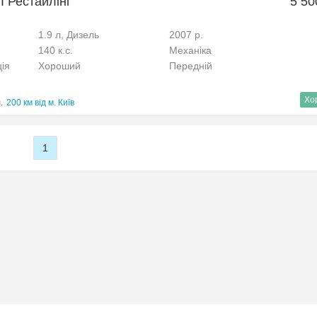
I Рестайлінг
5 50
1.9 л, Дизель
2007 р.
140 к.с.
Механіка
ція
Хороший
Передній
Хо
.
200 км від м. Київ
1