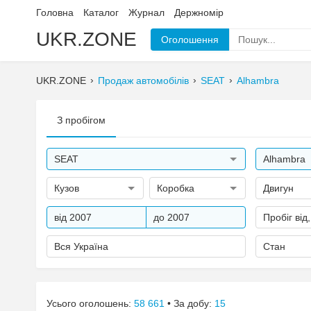
Головна
Каталог
Журнал
Держномір
UKR.ZONE
Оголошення
UKR.ZONE
Продаж автомобілів
SEAT
Alhambra
З пробігом
SEAT
Alhambra
Кузов
Коробка
Двигун
від 2007
до 2007
Пробіг від
Вся Україна
Стан
Усього оголошень:
58 661
• За добу:
15