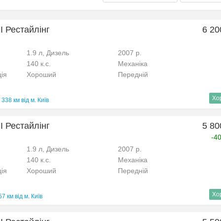
I Рестайлінг
6 20
1.9 л, Дизель
2007 р.
140 к.с.
Механіка
ція
Хороший
Передній
Хо
338 км від м. Київ
I Рестайлінг
5 80
-4
1.9 л, Дизель
2007 р.
140 к.с.
Механіка
ція
Хороший
Передній
Хо
57 км від м. Київ