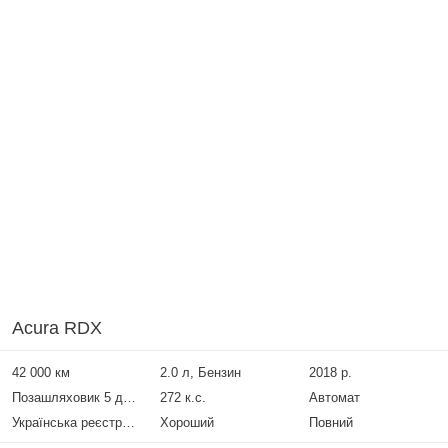
Acura RDX
42 000 км
2.0 л, Бензин
2018 р.
Позашляховик 5 дверей
272 к.с.
Автомат
Українська реєстрація
Хороший
Повний