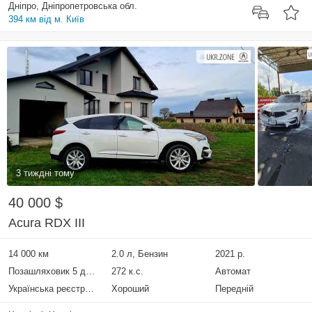
Дніпро, Дніпропетровська обл.
394 км від м. Київ
3 тиждні тому
40 000 $
Acura RDX III
14 000 км
2.0 л, Бензин
2021 р.
Позашляховик 5 дверей
272 к.с.
Автомат
Українська реєстрація
Хороший
Передній