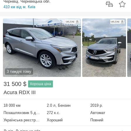
Чернівці, Чернівецька обл.
410 км від м. Київ
3 тиждні тому
31 500 $
Хороша ціна
Acura RDX III
18 000 км
2.0 л, Бензин
2019 р.
Позашляховик 5 дверей
272 к.с.
Автомат
Українська реєстрація
Хороший
Повний