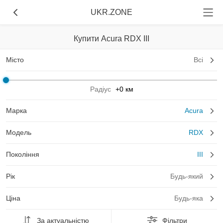
UKR.ZONE
Купити Acura RDX III
Місто
Всі
Радіус
+0 км
Марка
Acura
Модель
RDX
Покоління
III
Рік
Будь-який
Ціна
Будь-яка
За актуальністю
Фільтри