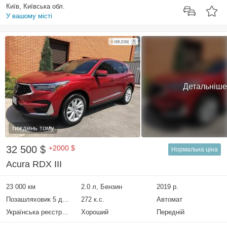
Київ, Київська обл.
У вашому місті
Детальніше
тиждень тому
32 500 $
+2000 $
Нормальна ціна
Acura RDX III
23 000 км
2.0 л, Бензин
2019 р.
Позашляховик 5 дверей
272 к.с.
Автомат
Українська реєстрація
Хороший
Передній