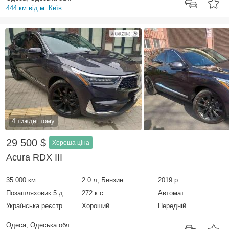
444 км від м. Київ
4 тиждні тому
29 500 $
Хороша ціна
Acura RDX III
35 000 км
2.0 л, Бензин
2019 р.
Позашляховик 5 дверей
272 к.с.
Автомат
Українська реєстрація
Хороший
Передній
Одеса, Одеська обл.