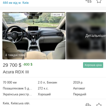
444 км від м. Київ
Детальніше
4 тиждні тому
29 700 $
-800 $
Хороша ціна
Acura RDX III
70 000 км
2.0 л, Бензин
2019 р.
Позашляховик 5 дверей
272 к.с.
Автомат
Українська реєстрація
Хороший
Передній
Київ, Київська обл.