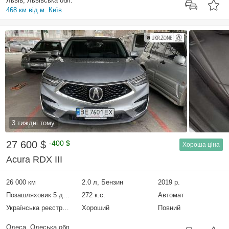
Львів, Львівська обл.
468 км від м. Київ
3 тиждні тому
27 600 $
-400 $
Хороша ціна
Acura RDX III
26 000 км
2.0 л, Бензин
2019 р.
Позашляховик 5 дверей
272 к.с.
Автомат
Українська реєстрація
Хороший
Повний
Одеса, Одеська обл.