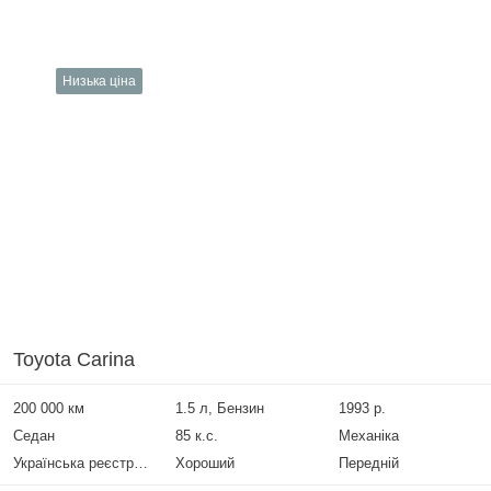
Низька ціна
Toyota Carina
200 000 км
1.5 л, Бензин
1993 р.
Седан
85 к.с.
Механіка
Українська реєстрація
Хороший
Передній