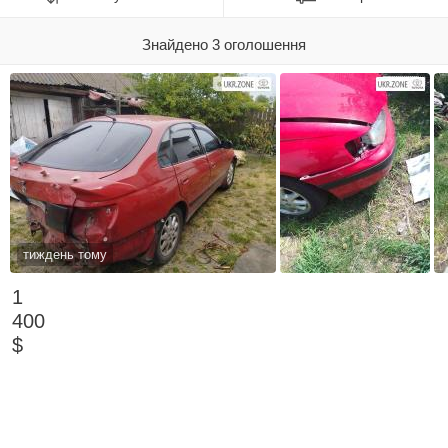
Знайдено 3 оголошення
тиждень тому
1
400
$