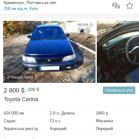
Кременчук, Полтавська обл.
258 км від м. Київ
2 тиждні тому
2 800 $
-200 $
Нормальна ціна
Toyota Carina
424 000 км
2.0 л, Дизель
1993 р.
Седан
73 к.с.
Механіка
Українська реєстрація
Хороший
Передній