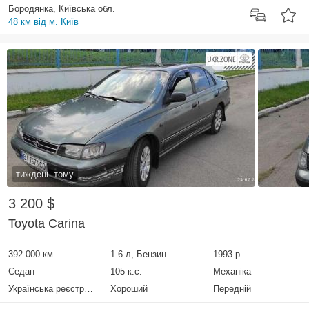
Бородянка, Київська обл.
48 км від м. Київ
тиждень тому
3 200 $
Toyota Carina
392 000 км
1.6 л, Бензин
1993 р.
Седан
105 к.с.
Механіка
Українська реєстрація
Хороший
Передній