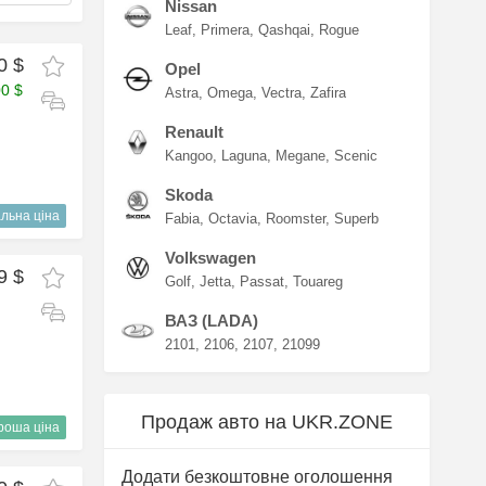
Nissan
Leaf
Primera
Qashqai
Rogue
0 $
Opel
00 $
Astra
Omega
Vectra
Zafira
Renault
Kangoo
Laguna
Megane
Scenic
Skoda
льна ціна
Fabia
Octavia
Roomster
Superb
Volkswagen
9 $
Golf
Jetta
Passat
Touareg
ВАЗ (LADA)
2101
2106
2107
21099
Продаж авто на UKR.ZONE
роша ціна
Додати безкоштовне оголошення