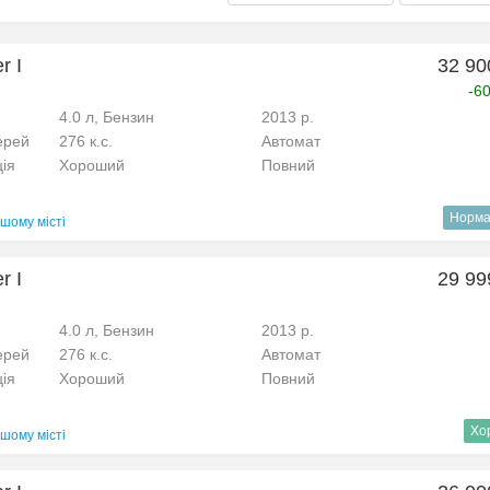
r I
32 90
-6
4.0 л, Бензин
2013 р.
ерей
276 к.с.
Автомат
ція
Хороший
Повний
Норма
шому місті
r I
29 99
4.0 л, Бензин
2013 р.
ерей
276 к.с.
Автомат
ція
Хороший
Повний
Хо
шому місті