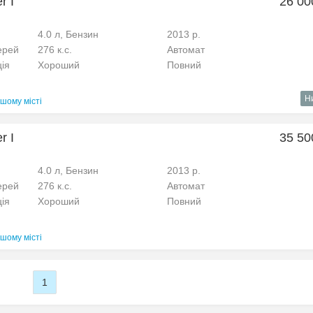
r I
26 00
4.0 л, Бензин
2013 р.
ерей
276 к.с.
Автомат
ція
Хороший
Повний
Н
шому місті
r I
35 50
4.0 л, Бензин
2013 р.
ерей
276 к.с.
Автомат
ція
Хороший
Повний
шому місті
1