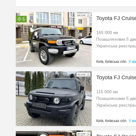
Toyota FJ Cruise
5
.
165 000 км
Позашляховик 5 дв
Українська реєстра
Київ, Київська обл.
У ва
Toyota FJ Cruise
.
115 000 км
Позашляховик 5 дв
Українська реєстра
Київ, Київська обл.
У ва