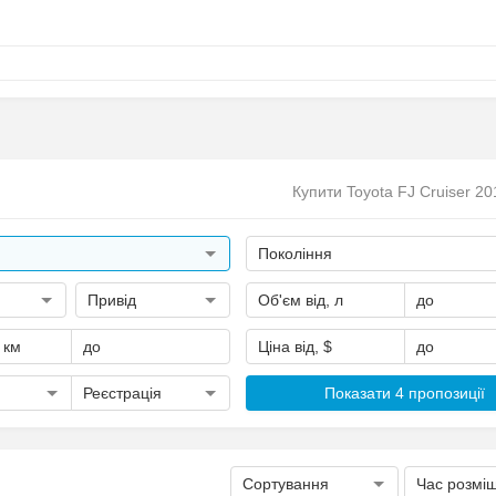
Купити Toyota FJ Cruiser 20
Покоління
Привід
Об'єм від, л
до
, км
до
Ціна від, $
до
Реєстрація
Показати 4 пропозиції
Сортування
Час розмі