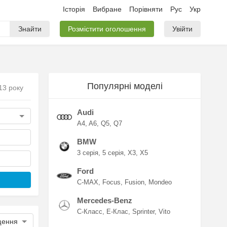
Історія
Вибране
Порівняти
Рус
Укр
Знайти
Розмістити оголошення
Увійти
Популярні моделі
13 року
Audi
A4
A6
Q5
Q7
BMW
3 серія
5 серія
X3
X5
Ford
C-MAX
Focus
Fusion
Mondeo
Mercedes-Benz
C-Класс
E-Клас
Sprinter
Vito
щення