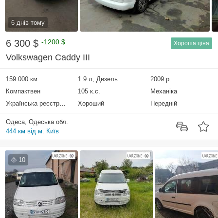
6 днів тому
6 300 $
-1200 $
Хороша ціна
Volkswagen Caddy III
159 000 км
1.9 л, Дизель
2009 р.
Компактвен
105 к.с.
Механіка
Українська реєстрація
Хороший
Передній
Одеса, Одеська обл.
444 км від м. Київ
10