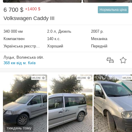
6 700 $
+1400 $
Нормальна ціна
Volkswagen Caddy III
340 000 км
2.0 л, Дизель
2007 р.
Компактвен
140 к.с.
Механіка
Українська реєстрація
Хороший
Передній
Луцьк, Волинська обл.
368 км від м. Київ
тиждень тому