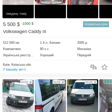
тиждень тому
5 500 $
-1000 $
Нормальна ціна
Volkswagen Caddy III
512 000 км
1.4 л, Бензин
2005 р.
Компактвен
80 к.с.
Механіка
Українська реєстрація
Хороший
Передній
Київ, Київська обл.
У вашому місті
15