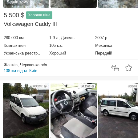
5 днів тому
5 500 $
Хороша ціна
Volkswagen Caddy III
280 000 км
1.9 л, Дизель
2007 р.
Компактвен
105 к.с.
Механіка
Українська реєстрація
Хороший
Передній
Жашків, Черкаська обл.
138 км від м. Київ