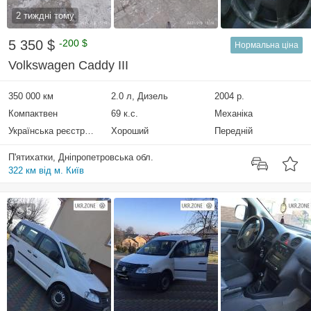
2 тиждні тому
5 350 $
-200 $
Нормальна ціна
Volkswagen Caddy III
350 000 км
2.0 л, Дизель
2004 р.
Компактвен
69 к.с.
Механіка
Українська реєстрація
Хороший
Передній
П'ятихатки, Дніпропетровська обл.
322 км від м. Київ
5