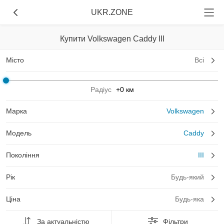
UKR.ZONE
Купити Volkswagen Caddy III
Місто
Всі
Радіус
+0 км
Марка
Volkswagen
Модель
Caddy
Покоління
III
Рік
Будь-який
Ціна
Будь-яка
За актуальністю
Фільтри