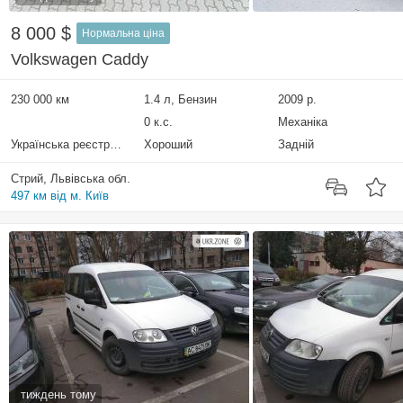
8 000 $
Нормальна ціна
Volkswagen Caddy
230 000 км
1.4 л, Бензин
2009 р.
0 к.с.
Механіка
Українська реєстрація
Хороший
Задній
Стрий, Львівська обл.
497 км від м. Київ
тиждень тому