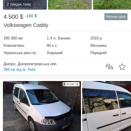
2 тиждні тому
4 500 $
-100 $
Низька ціна
Volkswagen Caddy
285 000 км
1.4 л, Бензин
2010 р.
Компактвен
80 к.с.
Механіка
Українська реєстрація
Хороший
Передній
Дніпро, Дніпропетровська обл.
394 км від м. Київ