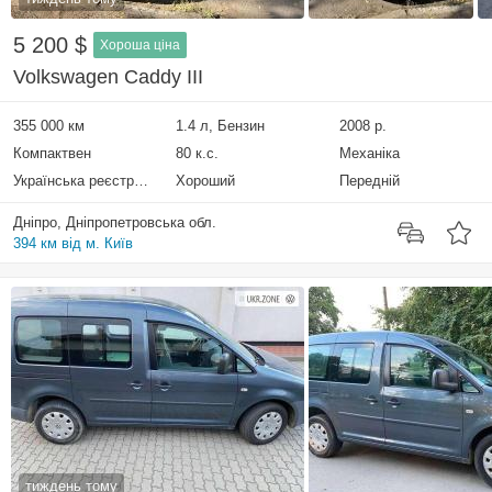
5 200 $
Хороша ціна
Volkswagen Caddy III
355 000 км
1.4 л, Бензин
2008 р.
Компактвен
80 к.с.
Механіка
Українська реєстрація
Хороший
Передній
Дніпро, Дніпропетровська обл.
394 км від м. Київ
тиждень тому