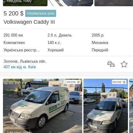
тиждень тому
5 200 $
Нормальна ціна
Volkswagen Caddy III
291 000 км
2.0 л, Дизель
2005 р.
Компактвен
140 к.с.
Механіка
Українська реєстрація
Хороший
Передній
Золочів, Львівська обл.
407 км від м. Київ
тиждень тому