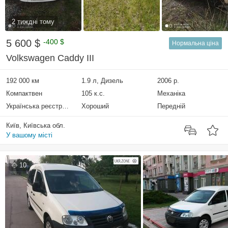
2 тиждні тому
5 600 $
-400 $
Нормальна ціна
Volkswagen Caddy III
192 000 км
1.9 л, Дизель
2006 р.
Компактвен
105 к.с.
Механіка
Українська реєстрація
Хороший
Передній
Київ, Київська обл.
У вашому місті
10