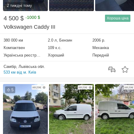
2 тиждні тому
4 500 $
-1000 $
Хороша ціна
Volkswagen Caddy III
380 000 км
2.0 л, Бензин
2006 р.
Компактвен
109 к.с.
Механіка
Українська реєстрація
Хороший
Передній
Самбір, Львівська обл.
533 км від м. Київ
5