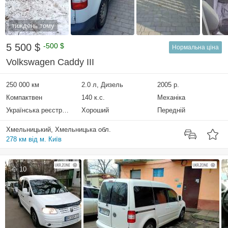
тиждень тому
5 500 $
-500 $
Нормальна ціна
Volkswagen Caddy III
250 000 км
2.0 л, Дизель
2005 р.
Компактвен
140 к.с.
Механіка
Українська реєстрація
Хороший
Передній
Хмельницький, Хмельницька обл.
278 км від м. Київ
10