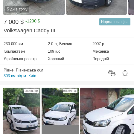
5 днів тому
7 000 $
-1200 $
Нормальна ціна
Volkswagen Caddy III
230 000 км
2.0 л, Бензин
2007 р.
Компактвен
109 к.с.
Механіка
Українська реєстрація
Хороший
Передній
Рівне, Рівненська обл.
303 км від м. Київ
5