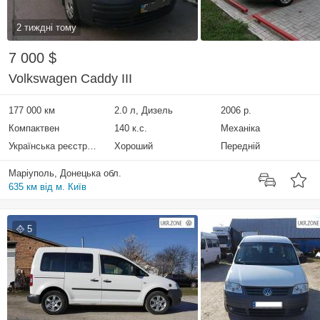
2 тиждні тому
7 000 $
Volkswagen Caddy III
177 000 км
2.0 л, Дизель
2006 р.
Компактвен
140 к.с.
Механіка
Українська реєстрація
Хороший
Передній
Маріуполь, Донецька обл.
635 км від м. Київ
5