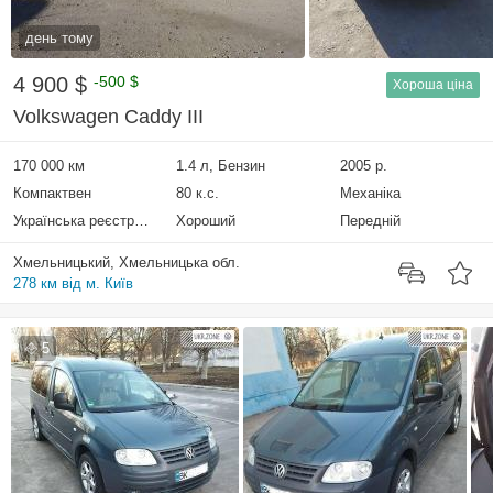
день тому
4 900 $
-500 $
Хороша ціна
Volkswagen Caddy III
170 000 км
1.4 л, Бензин
2005 р.
Компактвен
80 к.с.
Механіка
Українська реєстрація
Хороший
Передній
Хмельницький, Хмельницька обл.
278 км від м. Київ
5