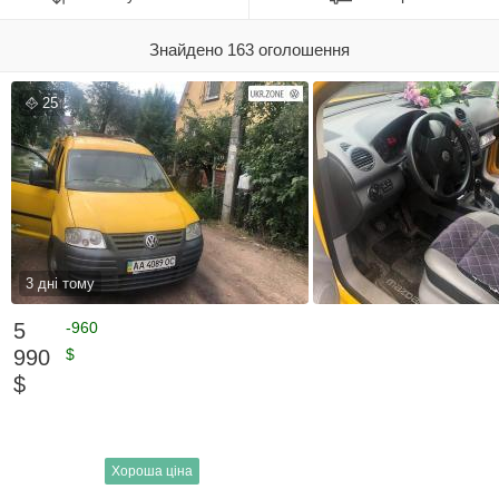
Знайдено 163 оголошення
25
3 дні тому
5
-960
990
$
$
Хороша ціна