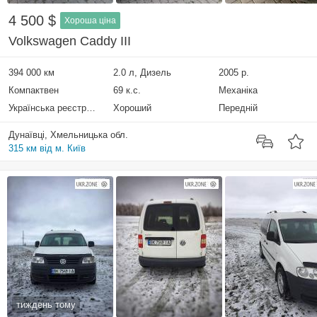
4 500 $
Хороша ціна
Volkswagen Caddy III
394 000 км
2.0 л, Дизель
2005 р.
Компактвен
69 к.с.
Механіка
Українська реєстрація
Хороший
Передній
Дунаївці, Хмельницька обл.
315 км від м. Київ
тиждень тому