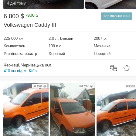
4 дні тому
6 800 $
-900 $
Нормальна ціна
Volkswagen Caddy III
225 000 км
2.0 л, Бензин
2007 р.
Компактвен
109 к.с.
Механіка
Українська реєстрація
Хороший
Передній
Чернівці, Чернівецька обл.
410 км від м. Київ