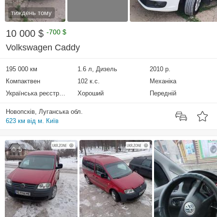
тиждень тому
10 000 $
-700 $
Volkswagen Caddy
195 000 км
1.6 л, Дизель
2010 р.
Компактвен
102 к.с.
Механіка
Українська реєстрація
Хороший
Передній
Новопсків, Луганська обл.
623 км від м. Київ
5