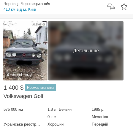
Чернівці, Чернівецька обл.
410 км від м. Київ
Детальніше
4 тиждні тому
1 400 $
Нормальна ціна
Volkswagen Golf
576 000 км
1.8 л, Бензин
1985 р.
0 к.с.
Механіка
Українська реєстрація
Хороший
Передній