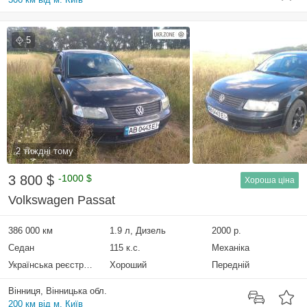
5
2 тиждні тому
3 800 $
-1000 $
Хороша ціна
Volkswagen Passat
386 000 км
1.9 л, Дизель
2000 р.
Седан
115 к.с.
Механіка
Українська реєстрація
Хороший
Передній
Вінниця, Вінницька обл.
200 км від м. Київ