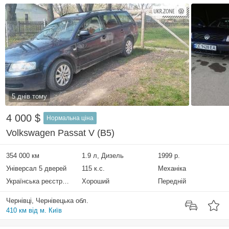
5 днів тому
4 000 $
Нормальна ціна
Volkswagen Passat V (B5)
354 000 км
1.9 л, Дизель
1999 р.
Універсал 5 дверей
115 к.с.
Механіка
Українська реєстрація
Хороший
Передній
Чернівці, Чернівецька обл.
410 км від м. Київ