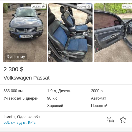
3 дні тому
2 300 $
Volkswagen Passat
336 000 км
1.9 л, Дизель
2000 р.
Універсал 5 дверей
90 к.с.
Автомат
Хороший
Передній
Ізмаїл, Одеська обл.
581 км від м. Київ