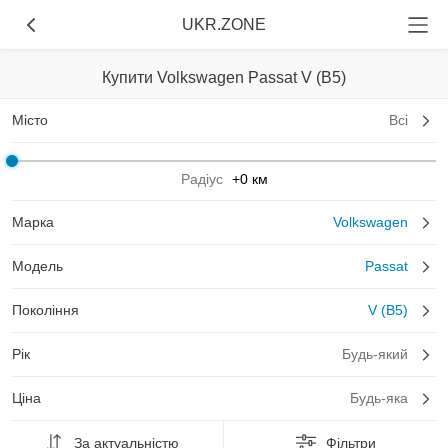
UKR.ZONE
Купити Volkswagen Passat V (B5)
Місто
Всі
Радіус
+0 км
Марка
Volkswagen
Модель
Passat
Покоління
V (B5)
Рік
Будь-який
Ціна
Будь-яка
За актуальністю
Фільтри