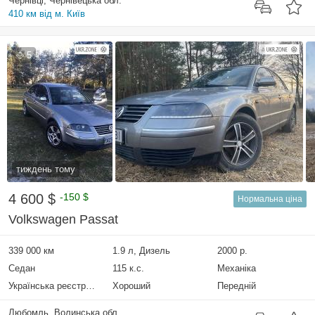
Чернівці, Чернівецька обл.
410 км від м. Київ
5
тиждень тому
4 600 $
-150 $
Нормальна ціна
Volkswagen Passat
339 000 км
1.9 л, Дизель
2000 р.
Седан
115 к.с.
Механіка
Українська реєстрація
Хороший
Передній
Любомль, Волинська обл.