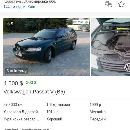
Коростень, Житомирська обл.
144 км від м. Київ
5
5 днів тому
4 500 $
-300 $
Volkswagen Passat V (B5)
370 000 км
1.6 л, Бензин
1999 р.
Універсал 5 дверей
101 к.с.
Механіка
Українська реєстрація
Хороший
Передній