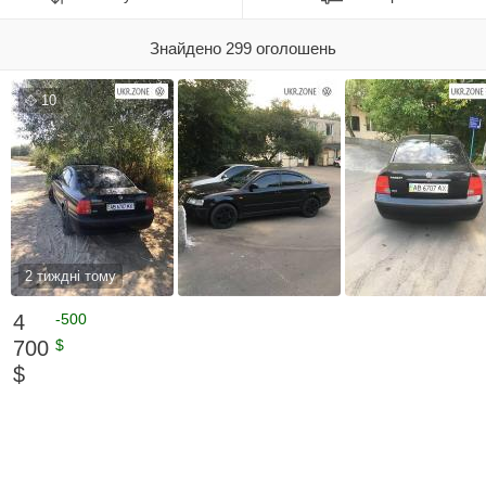
Знайдено 299 оголошень
10
2 тиждні тому
4
-500
700
$
$