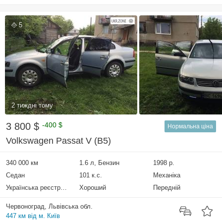
5
2 тиждні тому
3 800 $
-400 $
Нормальна ціна
Volkswagen Passat V (B5)
340 000 км
1.6 л, Бензин
1998 р.
Седан
101 к.с.
Механіка
Українська реєстрація
Хороший
Передній
Червоноград, Львівська обл.
447 км від м. Київ