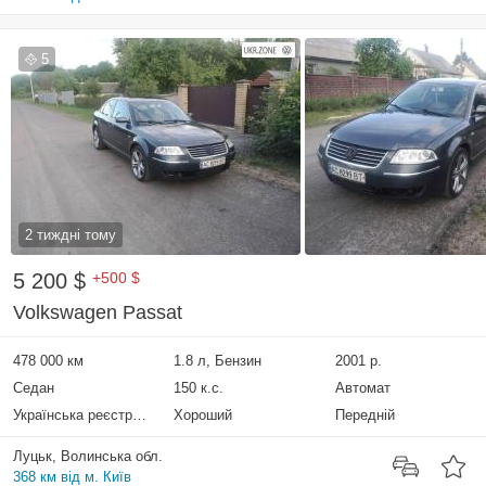
5
2 тиждні тому
5 200 $
+500 $
Volkswagen Passat
478 000 км
1.8 л, Бензин
2001 р.
Седан
150 к.с.
Автомат
Українська реєстрація
Хороший
Передній
Луцьк, Волинська обл.
368 км від м. Київ