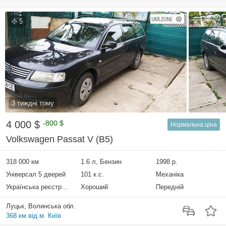
5
3 тиждні тому
4 000 $
-800 $
Нормальна ціна
Volkswagen Passat V (B5)
318 000 км
1.6 л, Бензин
1998 р.
Універсал 5 дверей
101 к.с.
Механіка
Українська реєстрація
Хороший
Передній
Луцьк, Волинська обл.
368 км від м. Київ