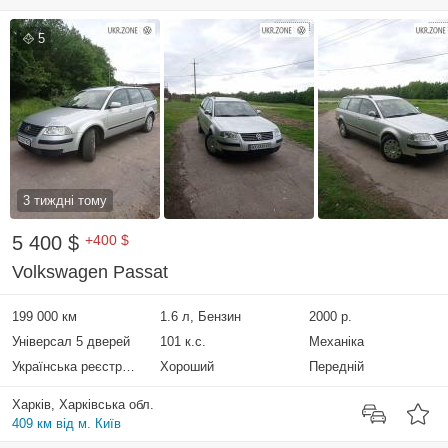
5
3 тиждні тому
5 400 $
+400 $
Volkswagen Passat
199 000 км
1.6 л, Бензин
2000 р.
Універсал 5 дверей
101 к.с.
Механіка
Українська реєстрація
Хороший
Передній
Харків, Харківська обл.
409 км від м. Київ