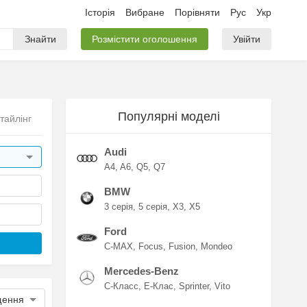
Історія
Вибране
Порівняти
Рус
Укр
Знайти
Розмістити оголошення
Увійти
Популярні моделі
стайлінг
Audi
A4
A6
Q5
Q7
BMW
3 серія
5 серія
X3
X5
Ford
C-MAX
Focus
Fusion
Mondeo
Mercedes-Benz
C-Класс
E-Клас
Sprinter
Vito
щення