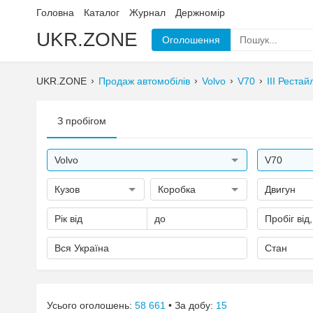
Головна
Каталог
Журнал
Держномір
UKR.ZONE
Оголошення
UKR.ZONE
Продаж автомобілів
Volvo
V70
III Рестай
З пробігом
Volvo
V70
Кузов
Коробка
Двигун
Рік від
до
Пробіг від
Вся Україна
Стан
Усього оголошень:
58 661
• За добу:
15