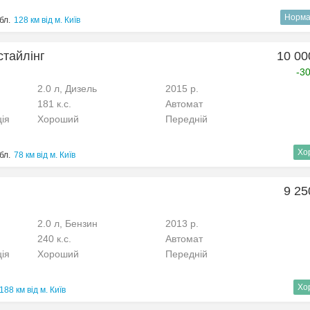
Норма
бл.
128 км від м. Київ
стайлінг
10 00
-3
2.0 л, Дизель
2015 р.
181 к.с.
Автомат
ція
Хороший
Передній
Хо
бл.
78 км від м. Київ
9 25
2.0 л, Бензин
2013 р.
240 к.с.
Автомат
ція
Хороший
Передній
Хо
188 км від м. Київ