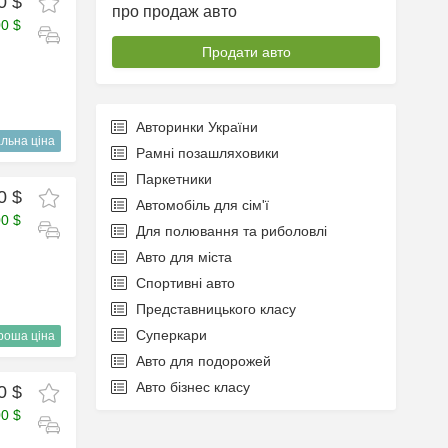
0 $
про продаж авто
00 $
Продати авто
Авторинки України
льна ціна
Рамні позашляховики
Паркетники
0 $
Автомобіль для сім'ї
00 $
Для полювання та риболовлі
Авто для міста
Спортивні авто
Представницького класу
Суперкари
роша ціна
Авто для подорожей
Авто бізнес класу
0 $
00 $