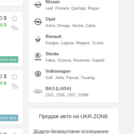
Nissan
Leaf
Primera
Qashqai
Rogue
0 $
Opel
00 $
Astra
Omega
Vectra
Zafira
Renault
Kangoo
Laguna
Megane
Scenic
Skoda
роша ціна
Fabia
Octavia
Roomster
Superb
Volkswagen
0 $
Golf
Jetta
Passat
Touareg
00 $
ВАЗ (LADA)
2101
2106
2107
21099
Продаж авто на UKR.ZONE
льна ціна
Додати безкоштовне оголошення