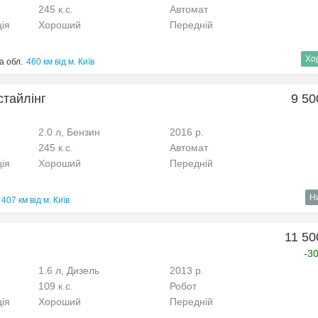
245 к.с.
Автомат
ція
Хороший
Передній
Хо
а обл.
460 км від м. Київ
стайлінг
9 50
2.0 л, Бензин
2016 р.
245 к.с.
Автомат
ція
Хороший
Передній
Н
407 км від м. Київ
11 50
-3
1.6 л, Дизель
2013 р.
109 к.с.
Робот
ція
Хороший
Передній