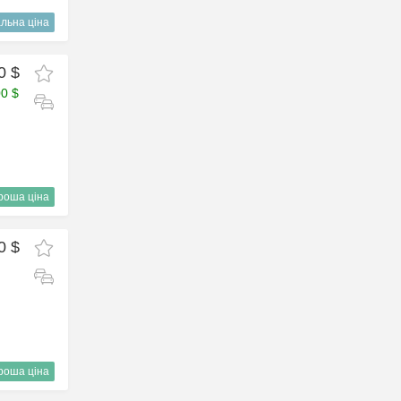
льна ціна
0 $
00 $
роша ціна
0 $
роша ціна