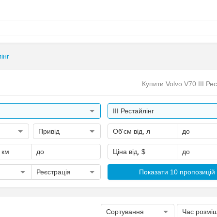
лінг
Купити Volvo V70 III Ре
III Рестайлінг
Привід
Об'єм від, л
до
, км
до
Ціна від, $
до
Реєстрація
Показати 10 пропозицій
Сортування
Час розмі