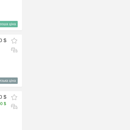
роша ціна
0 $
изька ціна
0 $
00 $