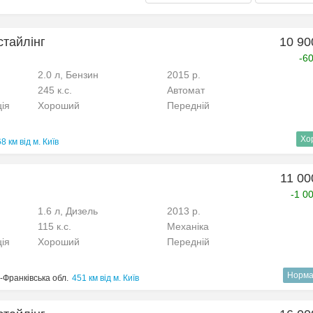
стайлінг
10 90
-6
2.0 л, Бензин
2015 р.
245 к.с.
Автомат
ція
Хороший
Передній
Хо
8 км від м. Київ
11 00
-1 0
1.6 л, Дизель
2013 р.
115 к.с.
Механіка
ція
Хороший
Передній
Норма
о-Франківська обл.
451 км від м. Київ