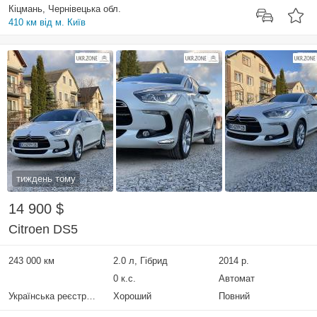
Кіцмань, Чернівецька обл.
410 км від м. Київ
тиждень тому
14 900 $
Citroen DS5
243 000 км
2.0 л, Гібрид
2014 р.
0 к.с.
Автомат
Українська реєстрація
Хороший
Повний