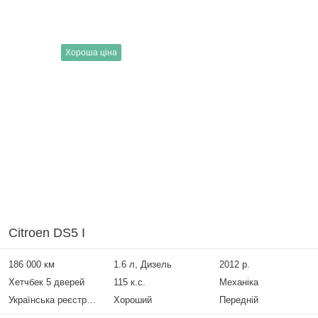
Хороша ціна
Citroen DS5 I
186 000 км
1.6 л, Дизель
2012 р.
Хетчбек 5 дверей
115 к.с.
Механіка
Українська реєстрація
Хороший
Передній