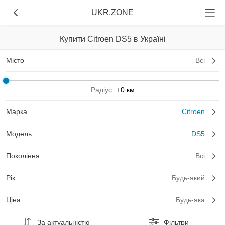
UKR.ZONE
Купити Citroen DS5 в Україні
Місто
Всі
Радіус
+0 км
Марка
Citroen
Модель
DS5
Покоління
Всі
Рік
Будь-який
Ціна
Будь-яка
За актуальністю
Фільтри