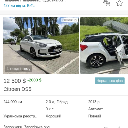
Південне (Південний), Одеська обл.
427 км від м. Київ
4 тиждні тому
12 500 $
-2000 $
Нормальна ціна
Citroen DS5
244 000 км
2.0 л, Гібрид
2013 р.
0 к.с.
Автомат
Українська реєстрація
Хороший
Повний
Запоріжжя, Запорізька обл.