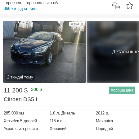
Тернопіль, Тернопільська обл.
366 км від м. Київ
Детальніше
2 тиждні тому
11 200 $
-300 $
Хороша ціна
Citroen DS5 I
285 000 км
1.6 л, Дизель
2012 р.
Хетчбек 5 дверей
115 к.с.
Механіка
Українська реєстрація
Хороший
Передній