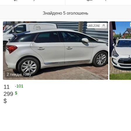
Знайдено 5 оголошень
5
2 тиждні тому
11
-101
299
$
$