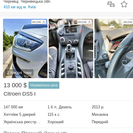
Чернівці, Чернівецька обл.
410 км від м. Київ
2 тиждні тому
13 000 $
Нормальна ціна
Citroen DS5 I
147 000 км
1.6 л, Дизель
2013 р.
Хетчбек 5 дверей
115 к.с.
Механіка
Українська реєстрація
Хороший
Передній