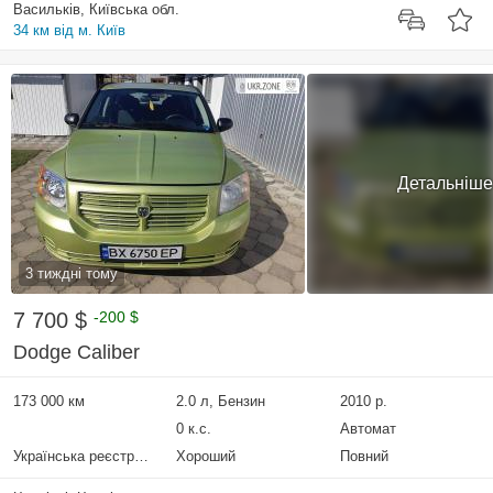
Васильків, Київська обл.
34 км від м. Київ
Детальніше
3 тиждні тому
7 700 $
-200 $
Dodge Caliber
173 000 км
2.0 л, Бензин
2010 р.
0 к.с.
Автомат
Українська реєстрація
Хороший
Повний