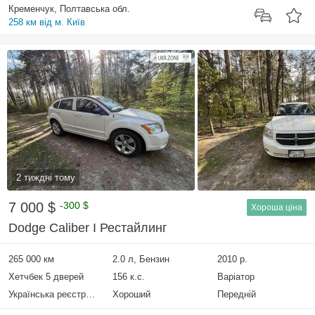
Кременчук, Полтавська обл.
258 км від м. Київ
2 тиждні тому
7 000 $
-300 $
Хороша ціна
Dodge Caliber I Рестайлинг
265 000 км
2.0 л, Бензин
2010 р.
Хетчбек 5 дверей
156 к.с.
Варіатор
Українська реєстрація
Хороший
Передній