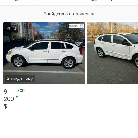
Знайдено 3 оголошення
10
2 тиждні тому
9
-500
200
$
$