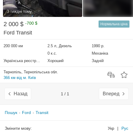
3 тиждні тому
2 000 $
-700 $
Нормальна ціна
Ford Transit
200 000 км
2.5 л, Дизель
1990 р.
0 к.с.
Механіка
Українська реєстрація
Хороший
Задній
Тернопіль, Тернопільська обл.
366 км від м. Київ
Назад
Вперед
1 / 1
Пошук
Ford
Transit
Змінити мову:
Укр
|
Рус