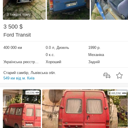
3 тиждні тому
3 500 $
Ford Transit
400 000 км
0.0 л, Дизель
1990 р.
0 к.с.
Механіка
Українська реєстрація
Хороший
Задній
Старий самбір, Львівська обл.
549 км від м. Київ