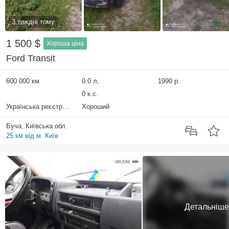
3 тиждні тому
1 500 $
Хороша ціна
Ford Transit
600 000 км
0.0 л,
1990 р.
0 к.с.
Українська реєстрація
Хороший
Буча, Київська обл.
25 км від м. Київ
Детальніше