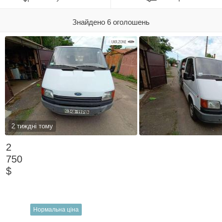
Знайдено 6 оголошень
2 тиждні тому
2
750
$
Нормальна ціна