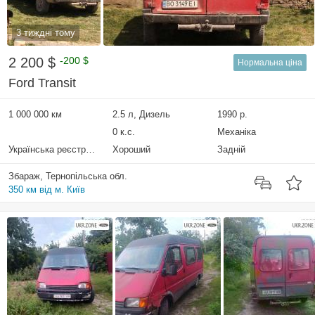
3 тиждні тому
2 200 $
-200 $
Нормальна ціна
Ford Transit
1 000 000 км
2.5 л, Дизель
1990 р.
0 к.с.
Механіка
Українська реєстрація
Хороший
Задній
Збараж, Тернопільська обл.
350 км від м. Київ