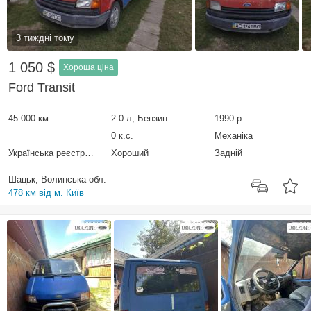
3 тиждні тому
1 050 $
Хороша ціна
Ford Transit
45 000 км
2.0 л, Бензин
1990 р.
0 к.с.
Механіка
Українська реєстрація
Хороший
Задній
Шацьк, Волинська обл.
478 км від м. Київ